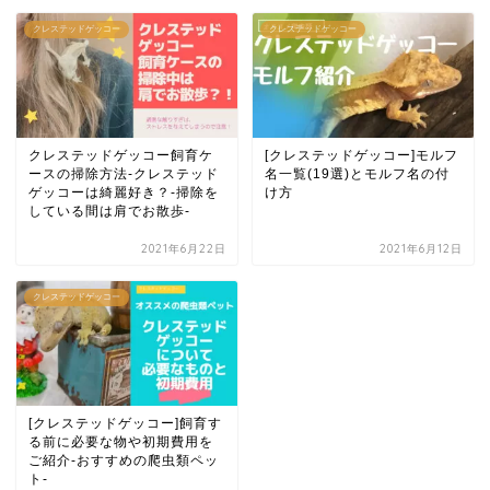
クレステッドゲッコー
クレステッドゲッコー
クレステッドゲッコー飼育ケ
[クレステッドゲッコー]モルフ
ースの掃除方法-クレステッド
名一覧(19選)とモルフ名の付
ゲッコーは綺麗好き？-掃除を
け方
している間は肩でお散歩-
2021年6月22日
2021年6月12日
クレステッドゲッコー
[クレステッドゲッコー]飼育す
る前に必要な物や初期費用を
ご紹介-おすすめの爬虫類ペッ
ト-