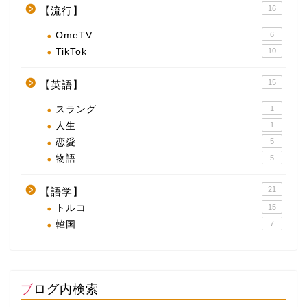
16
【流行】
OmeTV
6
TikTok
10
15
【英語】
スラング
1
人生
1
恋愛
5
物語
5
21
【語学】
トルコ
15
韓国
7
ブログ内検索