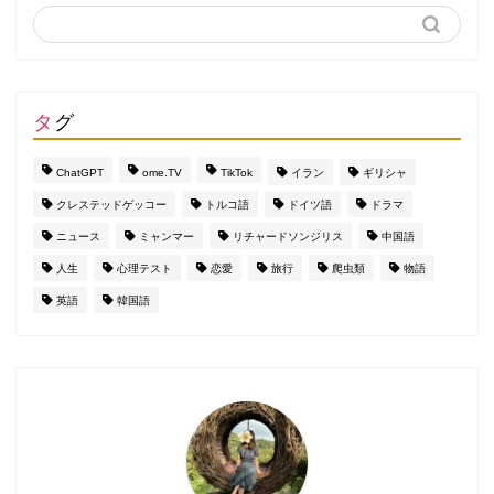
タグ
ChatGPT
ome.TV
TikTok
イラン
ギリシャ
クレステッドゲッコー
トルコ語
ドイツ語
ドラマ
ニュース
ミャンマー
リチャードソンジリス
中国語
人生
心理テスト
恋愛
旅行
爬虫類
物語
英語
韓国語