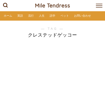
Mile Tendress
ホーム
英語
流行
人生
語学
ペット
お問い合わせ
― TAG ―
クレステッドゲッコー