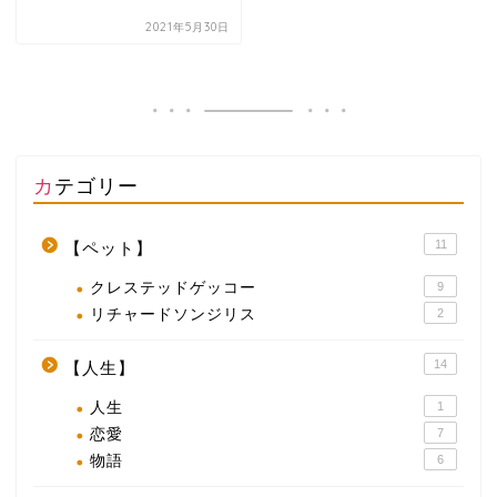
2021年5月30日
カテゴリー
11
【ペット】
クレステッドゲッコー
9
リチャードソンジリス
2
14
【人生】
人生
1
恋愛
7
物語
6