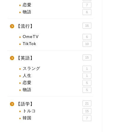
恋愛
7
物語
6
【流行】
16
OmeTV
6
TikTok
10
【英語】
15
スラング
1
人生
1
恋愛
5
物語
5
【語学】
21
トルコ
15
韓国
7