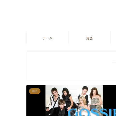
ホーム
英語
―
物語