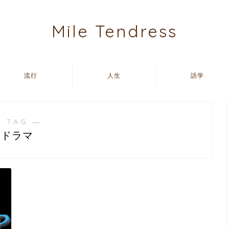
Mile Tendress
流行
人生
語学
 TAG ―
ドラマ