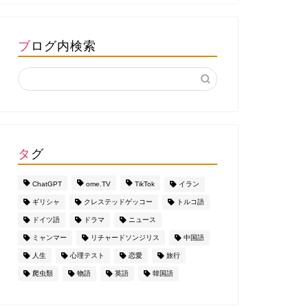
ブログ内検索
タグ
ChatGPT
ome.TV
TikTok
イラン
ギリシャ
クレステッドゲッコー
トルコ語
ドイツ語
ドラマ
ニュース
ミャンマー
リチャードソンジリス
中国語
人生
心理テスト
恋愛
旅行
爬虫類
物語
英語
韓国語