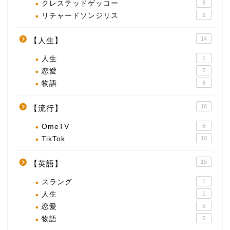
クレステッドゲッコー
9
リチャードソンジリス
2
14
【人生】
人生
1
恋愛
7
物語
6
16
【流行】
OmeTV
6
TikTok
10
15
【英語】
スラング
1
人生
1
恋愛
5
物語
5