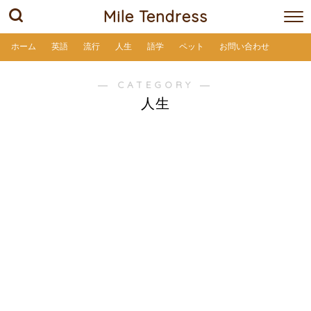
Mile Tendress
ホーム
英語
流行
人生
語学
ペット
お問い合わせ
― CATEGORY ―
人生