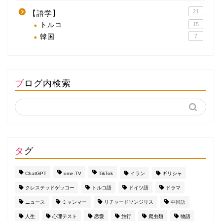
21
【語学】
トルコ
15
韓国
7
ブログ内検索
タグ
ChatGPT
ome.TV
TikTok
イラン
ギリシャ
クレステッドゲッコー
トルコ語
ドイツ語
ドラマ
ニュース
ミャンマー
リチャードソンジリス
中国語
人生
心理テスト
恋愛
旅行
爬虫類
物語