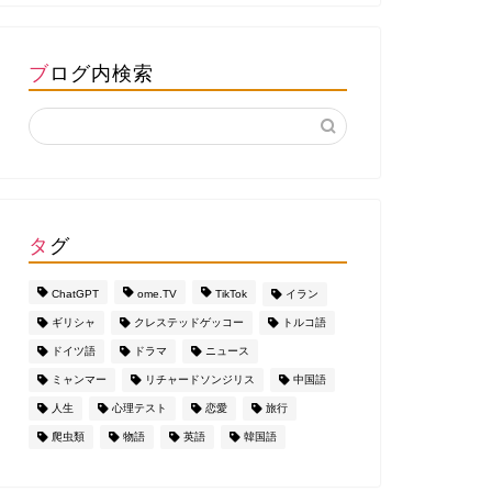
ブログ内検索
タグ
ChatGPT
ome.TV
TikTok
イラン
ギリシャ
クレステッドゲッコー
トルコ語
ドイツ語
ドラマ
ニュース
ミャンマー
リチャードソンジリス
中国語
人生
心理テスト
恋愛
旅行
爬虫類
物語
英語
韓国語