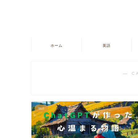
ホーム
英語
― C
物語