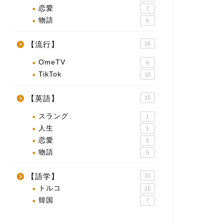
恋愛
7
物語
6
【流行】
16
OmeTV
6
TikTok
10
【英語】
15
スラング
1
人生
1
恋愛
5
物語
5
【語学】
21
トルコ
15
韓国
7