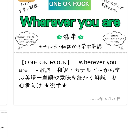
【ONE OK ROCK】「Wherever you
are」～歌詞・和訳・カナルビ～から学
ぶ英語ー単語や意味を細かく解説 初
心者向け ★後半★
日
2023年10月20日