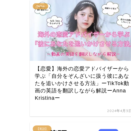
TikTok
【恋愛】海外の恋愛アドバイザーから
学ぶ「自分をぞんざいに扱う彼にあな
たを追いかけさせる方法」ーTikTok動
画の英語を翻訳しながら解説ーAnna
Kristinaー
2024年4月3
【英語】