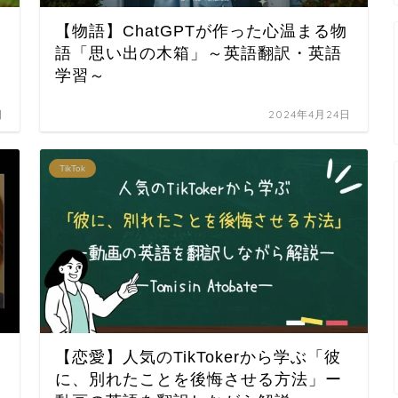
【物語】ChatGPTが作った心温まる物
語「思い出の木箱」～英語翻訳・英語
学習～
日
2024年4月24日
TikTok
【恋愛】人気のTikTokerから学ぶ「彼
に、別れたことを後悔させる方法」ー