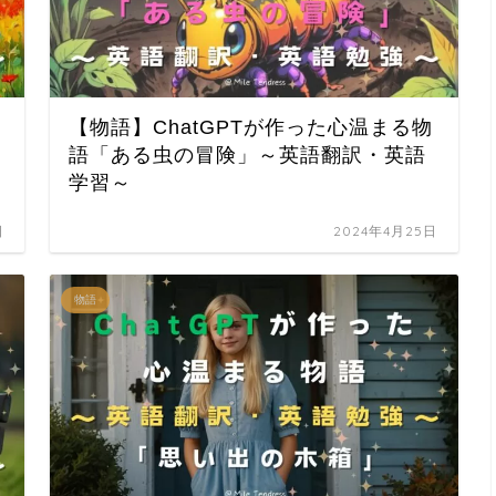
【物語】ChatGPTが作った心温まる物
語「ある虫の冒険」～英語翻訳・英語
学習～
日
2024年4月25日
物語