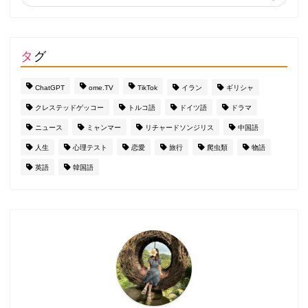
タグ
ChatGPT
ome.TV
TikTok
イラン
ギリシャ
クレステッドゲッコー
トルコ語
ドイツ語
ドラマ
ニュース
ミャンマー
リチャードソンジリス
中国語
人生
心理テスト
恋愛
旅行
爬虫類
物語
英語
韓国語