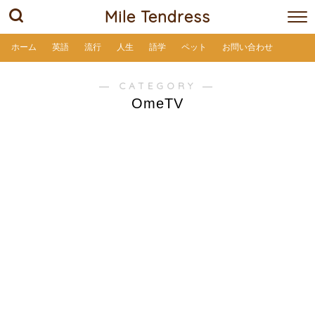
Mile Tendress
ホーム
英語
流行
人生
語学
ペット
お問い合わせ
― CATEGORY ―
OmeTV