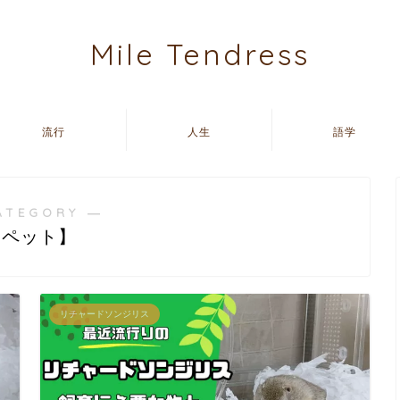
Mile Tendress
流行
人生
語学
ATEGORY ―
【ペット】
リチャードソンジリス