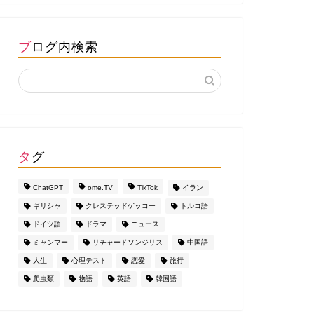
ブログ内検索
タグ
ChatGPT
ome.TV
TikTok
イラン
ギリシャ
クレステッドゲッコー
トルコ語
ドイツ語
ドラマ
ニュース
ミャンマー
リチャードソンジリス
中国語
人生
心理テスト
恋愛
旅行
爬虫類
物語
英語
韓国語