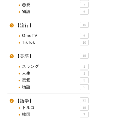
恋愛
7
物語
6
【流行】
16
OmeTV
6
TikTok
10
【英語】
15
スラング
1
人生
1
恋愛
5
物語
5
【語学】
21
トルコ
15
韓国
7