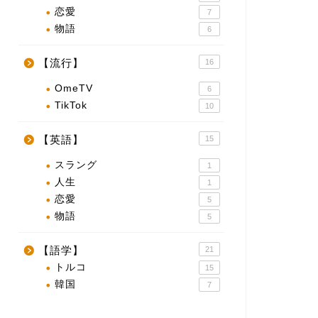
恋愛
7
物語
6
【流行】
16
OmeTV
6
TikTok
10
【英語】
15
スラング
1
人生
1
恋愛
5
物語
5
【語学】
21
トルコ
15
韓国
7