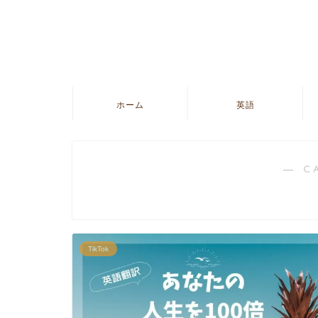
ホーム
英語
― C
TikTok