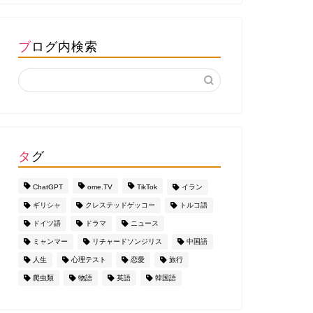
ブログ内検索
タグ
ChatGPT
ome.TV
TikTok
イラン
ギリシャ
クレステッドゲッコー
トルコ語
ドイツ語
ドラマ
ニュース
ミャンマー
リチャードソンジリス
中国語
人生
心理テスト
恋愛
旅行
爬虫類
物語
英語
韓国語