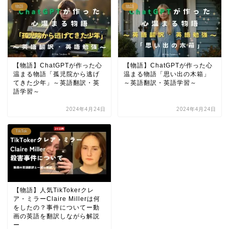
物語
物語
【物語】ChatGPTが作った心
【物語】ChatGPTが作った心
温まる物語「孤児院から逃げ
温まる物語「思い出の木箱」
てきた少年」～英語翻訳・英
～英語翻訳・英語学習～
語学習～
2024年4月24日
2024年4月24日
TikTok
【物語】人気TikTokerクレ
ア・ミラーClaire Millerは何
をしたの？事件についてー動
画の英語を翻訳しながら解説
ー