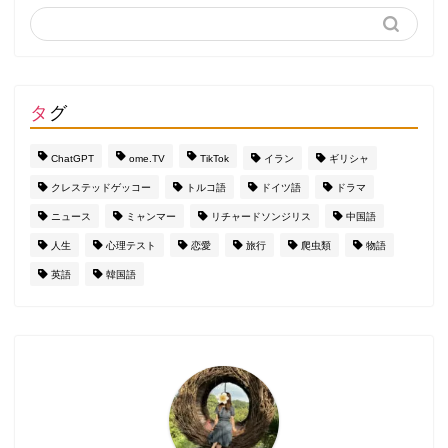
タグ
ChatGPT
ome.TV
TikTok
イラン
ギリシャ
クレステッドゲッコー
トルコ語
ドイツ語
ドラマ
ニュース
ミャンマー
リチャードソンジリス
中国語
人生
心理テスト
恋愛
旅行
爬虫類
物語
英語
韓国語