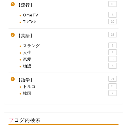
16
【流行】
OmeTV
6
TikTok
10
15
【英語】
スラング
1
人生
1
恋愛
5
物語
5
21
【語学】
トルコ
15
韓国
7
ブログ内検索