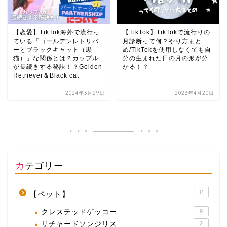
【恋愛】TikTok海外で流行っ
【TikTok】TikTokで流行りの
ている「ゴールデンレトリバ
月診断って何？やり方まと
ーとブラックキャット（黒
め/TikTokを使用しなくても自
猫）」な関係とは？カップル
分の生まれた日の月の形が分
が長続きする秘訣！？Golden
かる！？
Retriever＆Black cat
2024年3月29日
2023年4月20日
カテゴリー
11
【ペット】
クレステッドゲッコー
9
リチャードソンジリス
2