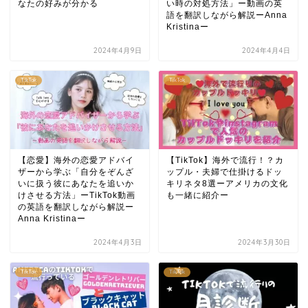
なたの好みが分かる
い時の対処方法」ー動画の英
語を翻訳しながら解説ーAnna
Kristinaー
2024年4月9日
2024年4月4日
TikTok
TikTok
【恋愛】海外の恋愛アドバイ
【TikTok】海外で流行！？カ
ザーから学ぶ「自分をぞんざ
ップル・夫婦で仕掛けるドッ
いに扱う彼にあなたを追いか
キリネタ8選ーアメリカの文化
けさせる方法」ーTikTok動画
も一緒に紹介ー
の英語を翻訳しながら解説ー
Anna Kristinaー
2024年4月3日
2024年3月30日
TikTok
TikTok