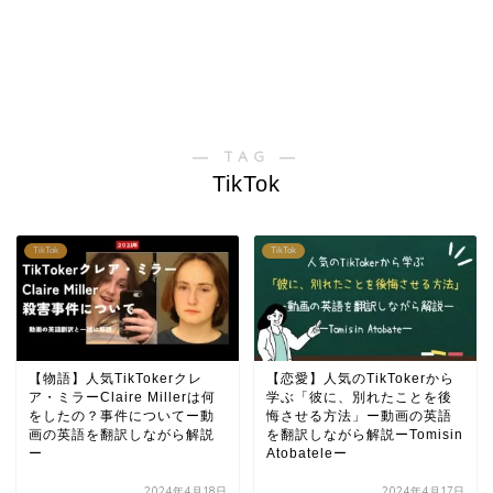
― TAG ―
TikTok
TikTok
TikTok
【物語】人気TikTokerクレ
【恋愛】人気のTikTokerから
ア・ミラーClaire Millerは何
学ぶ「彼に、別れたことを後
をしたの？事件についてー動
悔させる方法」ー動画の英語
画の英語を翻訳しながら解説
を翻訳しながら解説ーTomisin
ー
Atobateleー
2024年4月18日
2024年4月17日