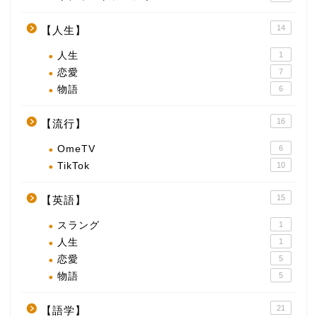
14
【人生】
人生
1
恋愛
7
物語
6
16
【流行】
OmeTV
6
TikTok
10
15
【英語】
スラング
1
人生
1
恋愛
5
物語
5
21
【語学】