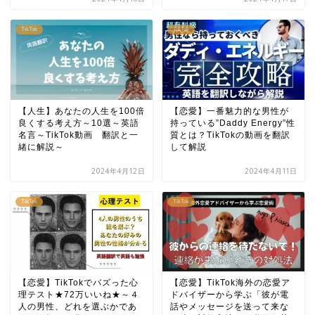
TikTok
TikTok
【人生】あなたの人生を100倍
【恋愛】一番魅力的な男性が
良くする考え方～10選～英語
持っている”Daddy Energy”性
名言～TikTok動画 翻訳と一
質とは？TikTokの動画を翻訳
緒に解説～
して解説
2024年4月12日
2024年4月11日
TikTok
TikTok
【恋愛】TikTokでバズった心
【恋愛】TikTok海外の恋愛ア
理テスト★72万いいね★～４
ドバイザーから学ぶ「彼が電
人の男性、どれを選ぶかであ
話やメッセージを送って来な