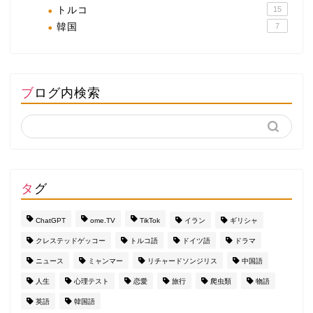
トルコ
15
韓国
7
ブログ内検索
タグ
ChatGPT
ome.TV
TikTok
イラン
ギリシャ
クレステッドゲッコー
トルコ語
ドイツ語
ドラマ
ニュース
ミャンマー
リチャードソンジリス
中国語
人生
心理テスト
恋愛
旅行
爬虫類
物語
英語
韓国語