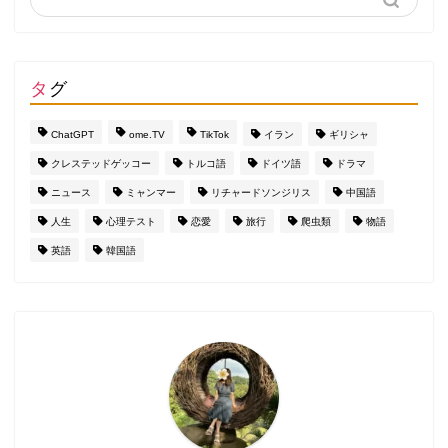
タグ
ChatGPT
ome.TV
TikTok
イラン
ギリシャ
クレステッドゲッコー
トルコ語
ドイツ語
ドラマ
ニュース
ミャンマー
リチャードソンジリス
中国語
人生
心理テスト
恋愛
旅行
爬虫類
物語
英語
韓国語