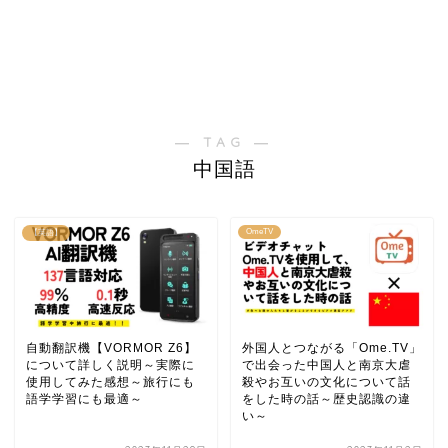
― TAG ―
中国語
OmeTV
【英語】
自動翻訳機【VORMOR Z6】
外国人とつながる「Ome.TV」
について詳しく説明～実際に
で出会った中国人と南京大虐
使用してみた感想～旅行にも
殺やお互いの文化について話
語学学習にも最適～
をした時の話～歴史認識の違
い～