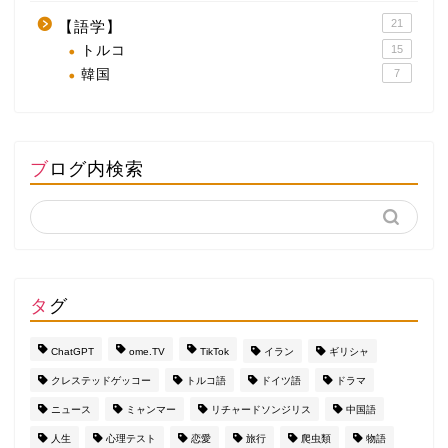
21
【語学】
トルコ
15
韓国
7
ブログ内検索
タグ
ChatGPT
ome.TV
TikTok
イラン
ギリシャ
クレステッドゲッコー
トルコ語
ドイツ語
ドラマ
ニュース
ミャンマー
リチャードソンジリス
中国語
人生
心理テスト
恋愛
旅行
爬虫類
物語