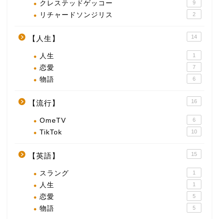
クレステッドゲッコー
9
リチャードソンジリス
2
14
【人生】
人生
1
恋愛
7
物語
6
16
【流行】
OmeTV
6
TikTok
10
15
【英語】
スラング
1
人生
1
恋愛
5
物語
5