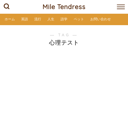
Mile Tendress
ホーム
英語
流行
人生
語学
ペット
お問い合わせ
― TAG ―
心理テスト