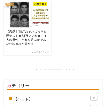
TikTok
【恋愛】TikTokでバズった心
理テスト★72万いいね★～４
人の男性、どれを選ぶかであ
なたの好みが分かる
2024年4月9日
カテゴリー
11
【ペット】