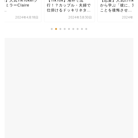
ikTok】海外で流
【恋愛】人気のTikToker
【恋愛】TikTokで
！？カップル・夫婦で
から学ぶ「彼に、別れた
た心理テスト★72万
掛けるドッキリネタ...
ことを後悔させ...
ね★～４人の男...
2024年3月30日
2024年4月17日
2024年4