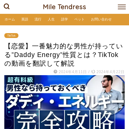
Mile Tendress
ホーム
英語
流行
人生
語学
ペット
お問い合わせ
TikTok
【恋愛】一番魅力的な男性が持ってい
る”Daddy Energy”性質とは？TikTok
の動画を翻訳して解説
2024年4月11日
/
2024年4月22日