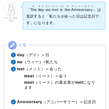
ザ
デイ
ウィ
メット
イズ
ザ
アニバーサアリ
「
The
day
we
met
is
the
Anniversary.
」は
直訳すると「私たちが会った日は記念日で
アイコン名を
入力
す」になります。
day
（デイ）＝日
we
（ウィー）=私たち
met
（メット）＝会った
meet
（ミート）＝会う
meet
（ミート）の過去形が
met
になり
ます
Anniversary
（アニバーサリー）＝記念日