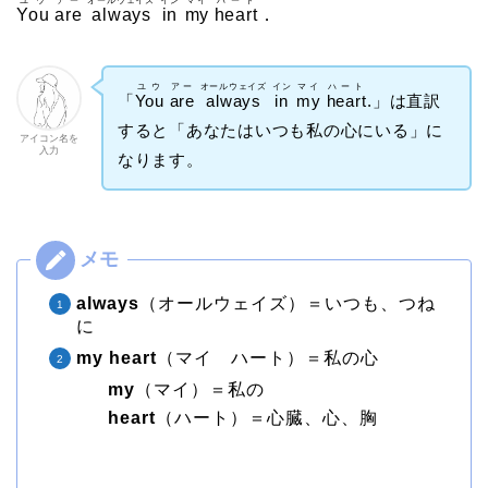
ユウ
アー
オールウェイズ
イン
マイ
ハート
You
are
always
in
my
heart
．
ユウ
アー
オールウェイズ
イン
マイ
ハート
「
You
are
always
in
my
heart
.」は直訳
すると「あなたはいつも私の心にいる」に
アイコン名を
入力
なります。
always
（オールウェイズ）＝いつも、つね
に
my heart
（マイ ハート）＝私の心
my
（マイ）＝私の
heart
（ハート）＝心臓、心、胸