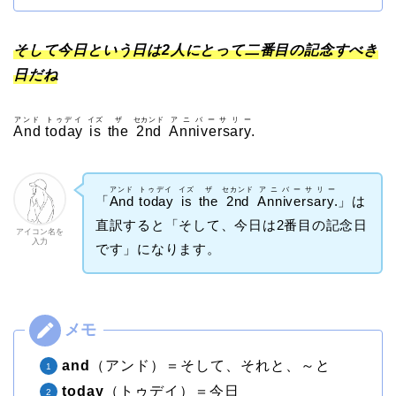
そして今日という日は2人にとって二番目の記念すべき
日だね
アンド
トゥデイ
イズ
ザ
セカンド
アニバーサリー
And
today
is
the
2nd
Anniversary.
アンド
トゥデイ
イズ
ザ
セカンド
アニバーサリー
「
And
today
is
the
2nd
Anniversary.
」は
直訳すると「そして、今日は2番目の記念日
アイコン名を
入力
です」になります。
and
（アンド）＝そして、それと、～と
today
（トゥデイ）＝今日