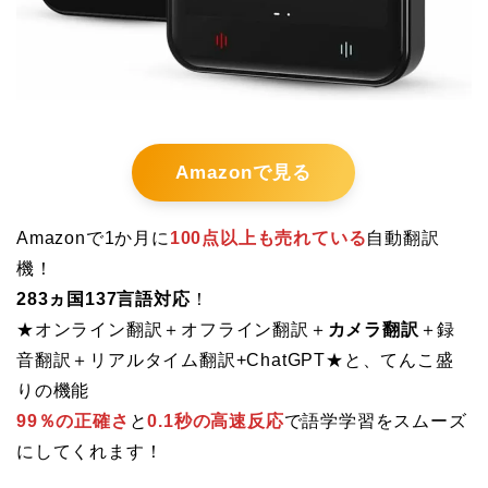
Amazonで見る
Amazonで1か月に
100点以上も売れている
自動翻訳
機！
283ヵ国137言語対応
！
★オンライン翻訳＋オフライン翻訳＋
カメラ翻訳
＋録
音翻訳＋リアルタイム翻訳+ChatGPT★と、てんこ盛
りの機能
99％の正確さ
と
0.1秒の高速反応
で語学学習をスムーズ
にしてくれます！