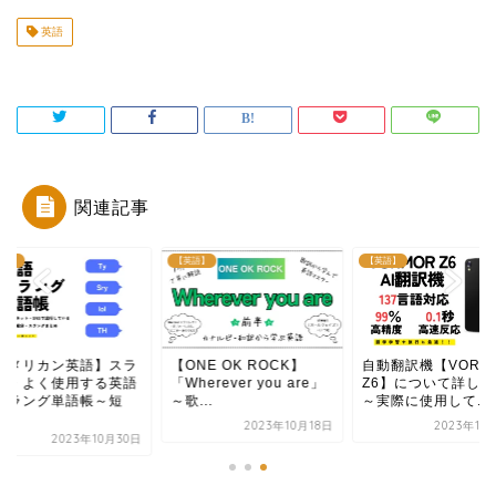
英語
関連記事
語】
【英語】
【英語】
アメリカン英語】スラ
【ONE OK ROCK】
自動翻訳機【VORM
グ・よく使用する英語
「Wherever you are」
Z6】について詳しく
スラング単語帳～短
～歌...
～実際に使用して...
.
2023年10月18日
2023年11
2023年10月30日