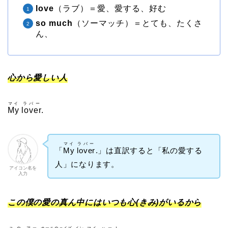
love
（ラブ）＝愛、愛する、好む
so much
（ソーマッチ）＝とても、たくさ
ん、
心から愛しい人
マイ
ラバー
My
lover
.
マイ
ラバー
「
My
lover
.」は直訳すると「私の愛する
人」になります。
アイコン名を
入力
この僕の愛の真ん中にはいつも心(きみ)がいるから