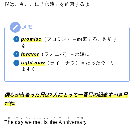
僕は、今ここに「永遠」を約束するよ
promise
（プロミス）＝約束する、誓約す
る
forever
（フォエバ）＝永遠に
right now
（ライ ナウ）＝たった今、い
ますぐ
僕らが出逢った日は2人にとって一番目の記念すべき日
だね
ザ
デイ
ウィ
メット
イズ
ザ
アニバーサアリー
The
day
we
met
is
the
Anniversary.