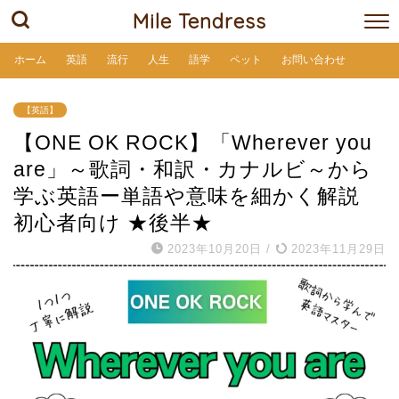
Mile Tendress
ホーム
英語
流行
人生
語学
ペット
お問い合わせ
【英語】
【ONE OK ROCK】「Wherever you
are」～歌詞・和訳・カナルビ～から
学ぶ英語ー単語や意味を細かく解説
初心者向け ★後半★
2023年10月20日
/
2023年11月29日