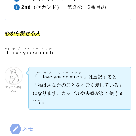
2nd
（セカンド）＝第２の、2番目の
心から愛せる人
アイ
ラブ
ユウ
ソー
マッチ
I
love
you
so
much
.
アイ
ラブ
ユウ
ソー
マッチ
「
I
love
you
so
much
.」は直訳すると
「私はあなたのことをすごく愛している」
アイコン名を
入力
になります。カップルや夫婦がよく使う文
です。