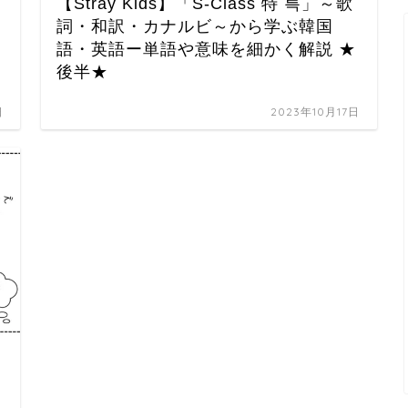
【Stray Kids】「S-Class 特 특」～歌
詞・和訳・カナルビ～から学ぶ韓国
語・英語ー単語や意味を細かく解説 ★
後半★
日
2023年10月17日