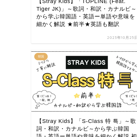
【Stray Kids】「TOPLINE (Feat.
Tiger JK)」～歌詞・和訳・カナルビ～
から学ぶ韓国語・英語ー単語や意味を
細かく解説 ★前半★英語も翻訳
2023年10月25
韓国
【Stray Kids】「S-Class 特 특」～歌
詞・和訳・カナルビ～から学ぶ韓国
語・英語ー単語や意味を細かく解説 初