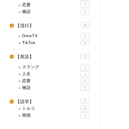
恋愛
7
物語
6
【流行】
16
OmeTV
6
TikTok
10
【英語】
15
スラング
1
人生
1
恋愛
5
物語
5
【語学】
21
トルコ
15
韓国
7