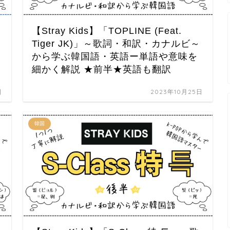
【Stray Kids】「TOPLINE (Feat.
学
Tiger JK)」～歌詞・和訳・カナルビ～
から学ぶ韓国語・英語ー単語や意味を
細かく解説 ★前半★英語も翻訳
日
2023年10月25日
韓国