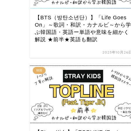
【BTS（방탄소년단）】「Life Goes
On」～歌詞・和訳・カナルビ～から
ぶ韓国語・英語ー単語や意味を細かく
解説 ★前半★英語も翻訳
2023年10月26
韓国