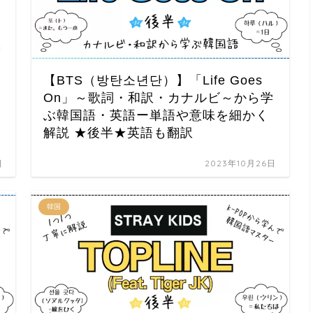
【BTS（방탄소년단）】「Life Goes
On」～歌詞・和訳・カナルビ～から学
ぶ韓国語・英語ー単語や意味を細かく
解説 ★後半★英語も翻訳
日
2023年10月26日
韓国