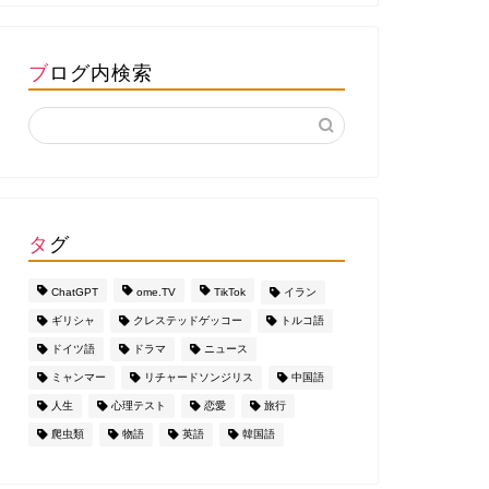
ブログ内検索
タグ
ChatGPT
ome.TV
TikTok
イラン
ギリシャ
クレステッドゲッコー
トルコ語
ドイツ語
ドラマ
ニュース
ミャンマー
リチャードソンジリス
中国語
人生
心理テスト
恋愛
旅行
爬虫類
物語
英語
韓国語