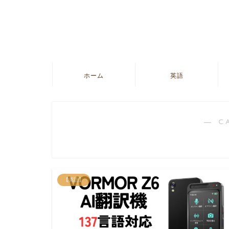
ホーム
英語
― C
【英語】