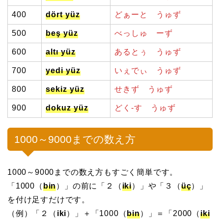
400
dört yüz
どぁーと
うゅず
500
beş yüz
べっしゅ ーず
600
altı yüz
あるとぅ うゅず
700
yedi yüz
いぇでぃ うゅず
800
sekiz yüz
せきず うゅず
900
dokuz yüz
どく-す うゅず
1000～9000までの数え方
1000～9000までの数え方もすごく簡単です。
「1000（
bin
）」の前に「２（
iki
）」や「３（
üç
）」
を付け足すだけです。
（例）「２（
iki
）」＋「1000（
bin
）」＝「2000（
iki