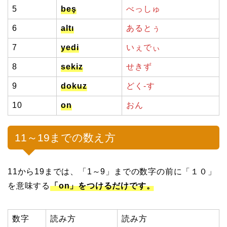
5
beş
べっしゅ
6
altı
あるとぅ
7
yedi
いぇでぃ
8
sekiz
せきず
9
dokuz
どく-す
10
on
おん
11～19までの数え方
11から19までは、「1～9」までの数字の前に「１０」
を意味する
「on」をつけるだけです。
数字
読み方
読み方