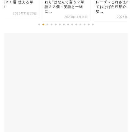
単語２１選-使える単
わり”はなんて言う？単
レーズ～これさえ押
集①-
語２２個～英語と一緒
ておけば自己紹介は
に...
璧...
2023年11月20日
2023年11月14日
2023年1