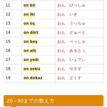
11
on bir
おん
びっしゅ
12
on iki
おん いき
13
on üç
おん
うっちゅ
14
on dört
おん
どぁーと
15
on beş
おん
べっしゅ
16
on altı
おん
あるとぅ
17
on yedi
おん
いぇでぃ
18
on sekiz
おん
せきず
19
on dokuz
おん
どくす
20～90までの数え方