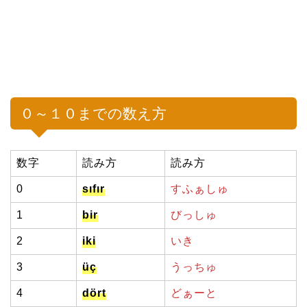
０～１０までの数え方
数字
読み方
読み方
0
sıfır
すふぁしゅ
1
bir
びっしゅ
2
iki
いき
3
üç
うっちゅ
4
dört
どぁーと