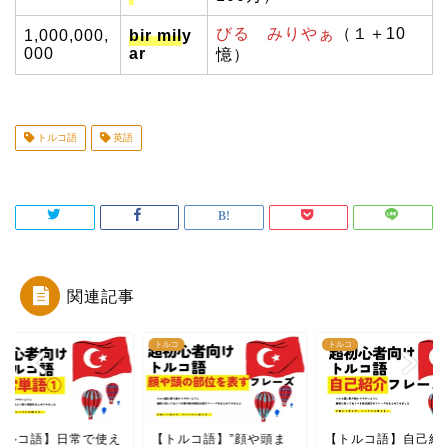
びる みりやぁ
（１＋10
1,000,000,
bir mily
000
ar
憶）
トルコ語
英語
関連記事
コ
トルコ
トルコ
トルコ語】日常で使え
【トルコ語】”顔や頭ま
【トルコ語】自己紹