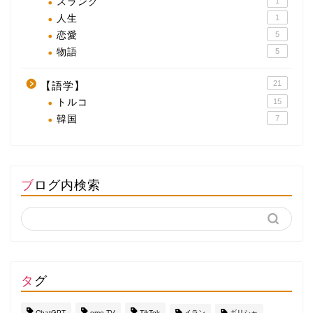
スラング
1
人生
1
恋愛
5
物語
5
21
【語学】
トルコ
15
韓国
7
ブログ内検索
タグ
ChatGPT
ome.TV
TikTok
イラン
ギリシャ