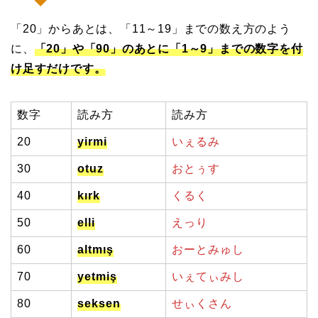
「20」からあとは、「11～19」までの数え方のよう
に、
「20」や「90」のあとに「1～9」までの数字を付
け足すだけです。
数字
読み方
読み方
20
yirmi
いぇるみ
30
otuz
おとぅす
40
kırk
くるく
50
elli
えっり
60
altmış
おーとみゅし
70
yetmiş
いぇてぃみし
80
seksen
せぃくさん