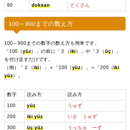
90
doksan
どくさん
100～900までの数え方
100～900までの数字の数え方も簡単です。
「100（
yüz
）」の前に「２（
iki
）」や「３（
üç
）」
を付け足すだけです。
（例）「２（
iki
）」＋「100（
yüz
）」＝「200（
iki
yüz
）」
数字
読み方
読み方
100
yüz
うゅず
200
iki yüz
いき うゅず
300
üç yüz
うっちゅ ーず