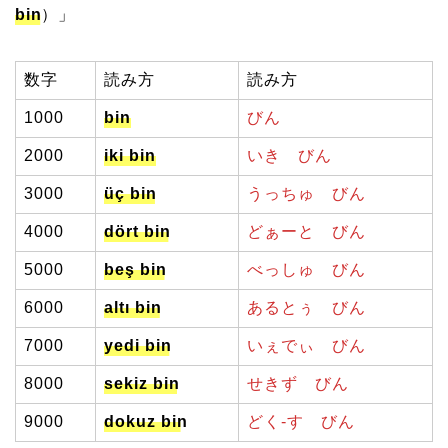
bin
）」
数字
読み方
読み方
1000
bin
びん
2000
iki bin
いき
びん
3000
üç bin
うっちゅ
びん
4000
dört bin
どぁーと
びん
5000
beş bin
べっしゅ
びん
6000
altı bin
あるとぅ
びん
7000
yedi bin
いぇでぃ
びん
8000
sekiz bin
せきず
びん
9000
dokuz bin
どく-す
びん