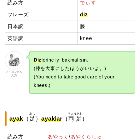
読み方
でぃず
フレーズ
diz
日本訳
膝
英語訳
knee
Diz
lerine iyi bakmalısın.
(膝を大事にしたほうがいいよ。)
アイコン名を
入力
(You need to take good care of your
knees.)
あし
りょうあし
ayak
（
足
）
ayaklar
（
両足
）
読み方
あやっく
/
あやくらしゅ