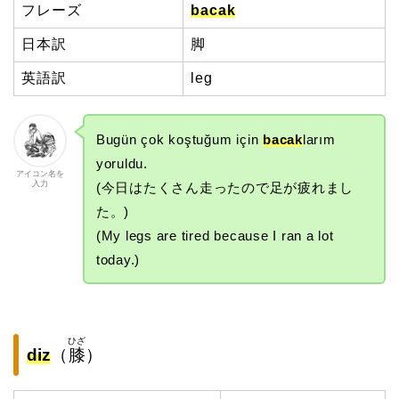
フレーズ
bacak
日本訳
脚
英語訳
leg
Bugün çok koştuğum için
bacak
larım
yoruldu.
アイコン名を
入力
(今日はたくさん走ったので足が疲れまし
た。)
(My legs are tired because I ran a lot
today.)
ひざ
diz
（
膝
）