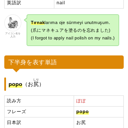
英語訳
nail
Tırnak
larıma oje sürmeyi unutmuşum.
(爪にマネキュアを塗るのを忘れました)
アイコン名を
入力
(I forgot to apply nail polish on my nails.)
下半身を表す単語
しり
popo
（お
尻
）
読み方
ぽぽ
フレーズ
popo
日本訳
お尻