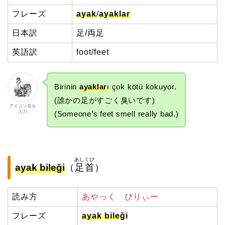
フレーズ
ayak
/
ayaklar
日本訳
足/両足
英語訳
foot/feet
Birinin
ayaklar
ı çok kötü kokuyor.
(誰かの足がすごく臭いです)
アイコン名を
入力
(Someone’s feet smell really bad.)
あしくび
ayak bileği
（
足首
）
読み方
あやっく びりぃー
フレーズ
ayak bileği