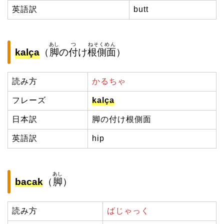
英語訳
butt
あし
つ
ねそくめん
kalça
（
脚
の
付
け
根側面
）
読み方
かるちゃ
フレーズ
kalça
日本訳
脚の付け根側面
英語訳
hip
あし
bacak
（
脚
）
読み方
ばじゃっく