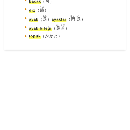
bacak
（
脚
）
ひざ
diz
（
膝
）
あし
りょうあし
ayak
（
足
）
ayaklar
（
両足
）
あしくび
ayak bileği
（
足首
）
topuk
（かかと）