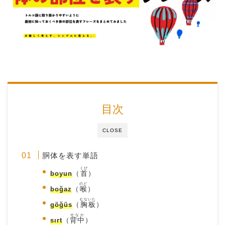
目次
CLOSE
胴体を表す単語
くび
boyun
（
首
）
のど
boğaz
（
喉
）
むないた
göğüs
（
胸板
）
せなか
sırt
（
背中
）