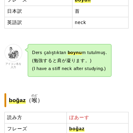
日本訳
首
英語訳
neck
Ders çalıştıktan
boynu
m tutulmuş.
(勉強すると肩が凝ります。)
アイコン名を
入力
(I have a stiff neck after studying.)
のど
boğaz
（
喉
）
読み方
ぼあーす
フレーズ
boğaz