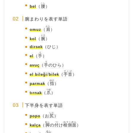
こし
bel
（
腰
）
腕まわりを表す単語
かた
omuz
（
肩
）
うで
kol
（
腕
）
dirsek
（ひじ）
て
el
（
手
）
て
avuç
（
手
のひら）
てくび
el bileği
/
bilek
（
手首
）
ゆび
parmak
（
指
）
つめ
tırnak
（
爪
）
下半身を表す単語
しり
popo
（お
尻
）
あし
つ
ねそくめん
kalça
（
脚
の
付
け
根側面
）
あし