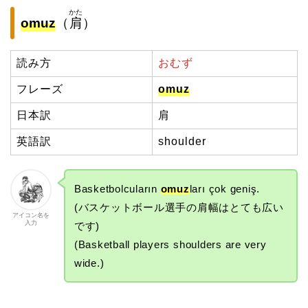
かた
omuz
（
肩
）
読み方
おむず
フレーズ
omuz
日本訳
肩
英語訳
shoulder
Basketbolcuların
omuz
ları çok geniş.
(バスケットボール選手の肩幅はとても広い
アイコン名を
入力
です)
(Basketball players shoulders are very
wide.)