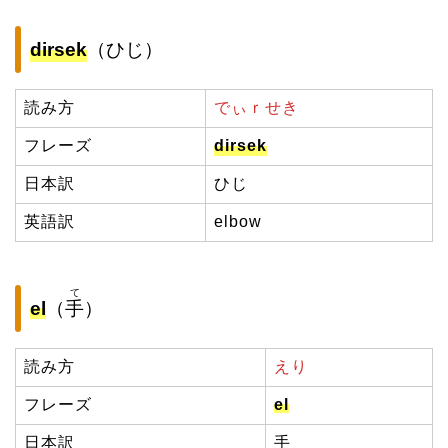
dirsek
（ひじ）
読み方
でぃｒせき
フレーズ
dirsek
日本訳
ひじ
英語訳
elbow
て
el
（
手
）
読み方
えり
フレーズ
el
日本訳
手