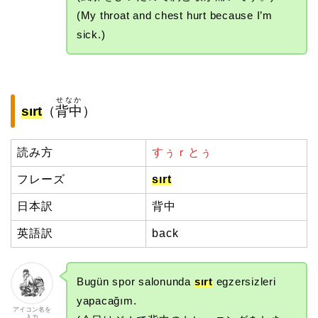
(My throat and chest hurt because I’m
sick.)
せなか
sırt
（
背中
）
読み方
すぅｒとぅ
フレーズ
sırt
日本訳
背中
英語訳
back
Bugün spor salonunda
sırt
egzersizleri
yapacağım.
アイコン名を
入力