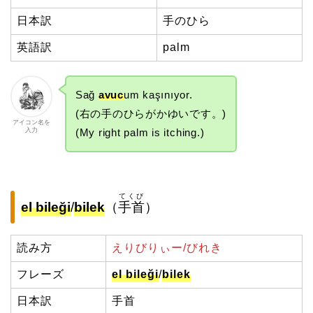
日本訳
手のひら
英語訳
palm
Sağ
avuc
um kaşınıyor.
(右の手のひらがかゆいです。)
アイコン名を
入力
(My right palm is itching.)
てくび
el bileği
/
bilek
（
手首
）
読み方
えりびりぃー/びれき
フレーズ
el bileği
/
bilek
日本訳
手首