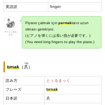
英語訳
finger
Piyano çalmak için
parmak
ların uzun
olması gerekiyor.
アイコン名を
入力
(ピアノを弾くには長い指が必要です。)
(You need long fingers to play the piano.)
つめ
tırnak
（
爪
）
読み方
とぅるまっく
フレーズ
tırnak
日本訳
爪