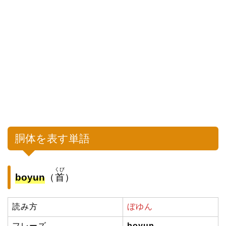
胴体を表す単語
くび
boyun
（
首
）
読み方
ぼゆん
フレーズ
boyun