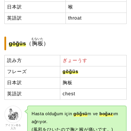
日本訳
喉
英語訳
throat
むないた
göğüs
（
胸板
）
読み方
ぎょーうす
フレーズ
göğüs
日本訳
胸板
英語訳
chest
Hasta olduğum için
göğsü
m ve
boğaz
ım
ağrıyor.
アイコン名を
入力
(風邪をひいたので胸と喉が痛いです。)