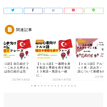
関連記事
コ
トルコ
トルコ
トルコ語】一週間を表
【トルコ語】アルファベ
【トルコ語】感情表
単語と季節を表す単語
ット表・読み方～トルコ
レーズ～自分の感情
３単語～英語も一緒
語について基礎を紹介
すフレーズ20選～英語
.
2023年11月6日
2023年1
2023年11月15日