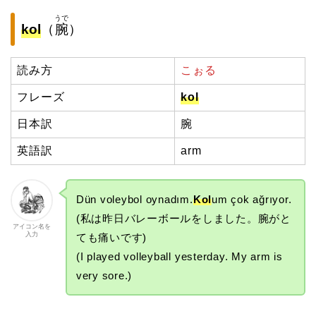
うで
kol
（
腕
）
読み方
こぉる
フレーズ
kol
日本訳
腕
英語訳
arm
Dün voleybol oynadım.
Kol
um çok ağrıyor.
(私は昨日バレーボールをしました。腕がと
アイコン名を
入力
ても痛いです)
(I played volleyball yesterday. My arm is
very sore.)