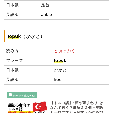
日本訳
足首
英語訳
ankle
topuk
（かかと）
読み方
とぉっぷく
フレーズ
topuk
日本訳
かかと
英語訳
heel
【トルコ語】”顔や頭まわり”は
なんて言う？単語２２個～英語
と一緒に学ぶ～例文・かなるび